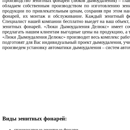
Производство зенитных фонарей (люков дымоудаления) – гл
обладаем собственным производством по изготовлению зен
продукции по привлекательным ценам, сохраняя при этом на
фонарей, их монтаж и обслуживание. Каждый зенитный фон
Специалист нашей компании бесплатно выедет на ваш объект,
зенитных фонарей. «Люки Дымоудаления Делюкс» имеет соб
предлагать нашим клиентам выгодные цены на продукцию, а т
«Люки Дымоудаления Делюкс» производит весь комплекс рабо
подготовят для Вас индивидуальный проект дымоудаления, уч
произведем установку автоматики дымоудаления – систем авт
Виды зенитных фонарей:
стационарные зенитные фонари